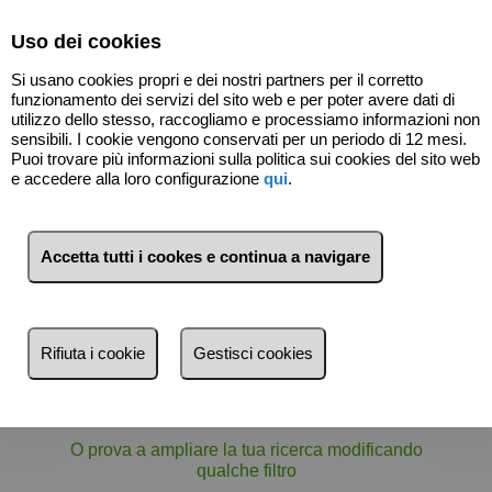
Select Language
▼
Uso dei cookies
Si usano cookies propri e dei nostri partners per il corretto
funzionamento dei servizi del sito web e per poter avere dati di
utilizzo dello stesso, raccogliamo e processiamo informazioni non
sensibili. I cookie vengono conservati per un periodo di 12 mesi.
Puoi trovare più informazioni sulla politica sui cookies del sito web
e accedere alla loro configurazione
qui
.
Filtri
Accetta tutti i cookes e continua a navigare
Più recente
Più recente
Meno recente
Rifiuta i cookie
Gestisci cookies
Qui non c'è niente :)
Economici
Nuova ricerca
più cari
O prova a ampliare la tua ricerca modificando
più piccoli
qualche filtro