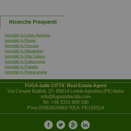
più grandi
Ricerche Frequenti
Immobili In Loreto Aprutino
Immobili In Penne
Immobili In Pescara
Immobili In Abbateggio
Immobili In Villa Celiera
Immobili In Collecorvino
Immobili In Pianella
Immobili In Pietracamela
FUGA dalle CITTA' Real Estate Agent
Via Cesare Battisti, 37- 65014 Loreto Aprutino (PE) Italia
info@fugadallecitta.com
Tel.
+39 3331 808 190
P.iva 02063620682/ REA: PE155514