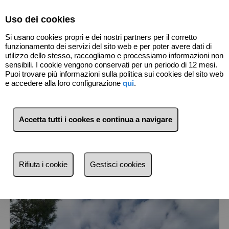
Select Language
▼
Uso dei cookies
Si usano cookies propri e dei nostri partners per il corretto
funzionamento dei servizi del sito web e per poter avere dati di
utilizzo dello stesso, raccogliamo e processiamo informazioni non
sensibili. I cookie vengono conservati per un periodo di 12 mesi.
Puoi trovare più informazioni sulla politica sui cookies del sito web
1
Immobili
Collecorvino (Pescara)
e accedere alla loro configurazione
qui
.
Lista
Mappa
Filtri
Accetta tutti i cookes e continua a navigare
Più recente
Più recente
Rifiuta i cookie
Gestisci cookies
Meno recente
Economici
più cari