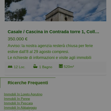
più piccoli
più grandi
Casale / Cascina in Contrada torre 1, Collecorvino
350.000 €
Avviso: la nostra agenzia resterà chiusa per ferie
estive dall'8 al 29 agosto compresi.
Le richieste di informazioni e visite agli immobili
ricevute in questo periodo, saranno evase a partire dal
520m²
12 Loc.
1 Bagno
31 agosto. Grazie per la comprensione e buone
vacanze!
Ricerche Frequenti
Ci sono case che si comprano. E poi ci sono luoghi
che si incontrano.
Immobili In Loreto Aprutino
Immobili In Penne
Questa dimora di campagna – che probabilmente
Immobili In Pescara
risale al Seicento – ha il passo lento delle cose
Immobili In Abbateggio