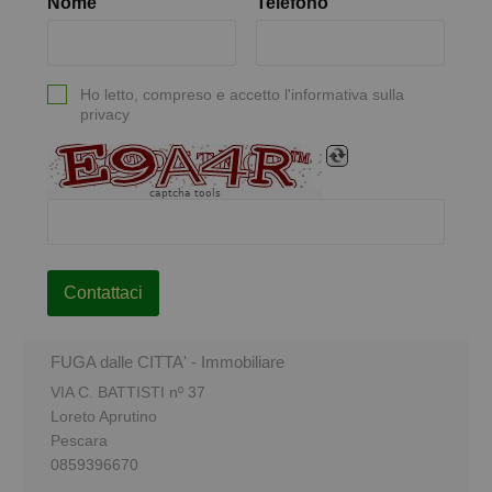
Nome
Telefono
Ho letto, compreso e accetto l'informativa sulla
privacy
captcha tools
Contattaci
FUGA dalle CITTA' - Immobiliare
VIA C. BATTISTI nº 37
Loreto Aprutino
Pescara
0859396670