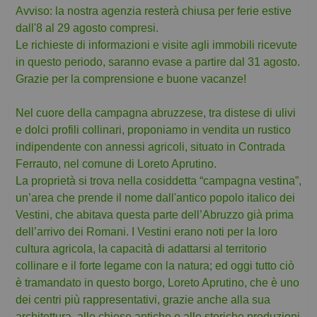
Avviso: la nostra agenzia resterà chiusa per ferie estive
dall'8 al 29 agosto compresi.
Le richieste di informazioni e visite agli immobili ricevute
in questo periodo, saranno evase a partire dal 31 agosto.
Grazie per la comprensione e buone vacanze!
Nel cuore della campagna abruzzese, tra distese di ulivi
e dolci profili collinari, proponiamo in vendita un rustico
indipendente con annessi agricoli, situato in Contrada
Ferrauto, nel comune di Loreto Aprutino.
La proprietà si trova nella cosiddetta “campagna vestina”,
un’area che prende il nome dall'antico popolo italico dei
Vestini, che abitava questa parte dell’Abruzzo già prima
dell’arrivo dei Romani. I Vestini erano noti per la loro
cultura agricola, la capacità di adattarsi al territorio
collinare e il forte legame con la natura; ed oggi tutto ciò
è tramandato in questo borgo, Loreto Aprutino, che è uno
dei centri più rappresentativi, grazie anche alla sua
architettura, alle chiese antiche e alle storiche produzioni